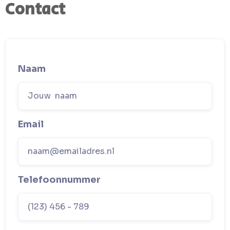
Contact
Naam
Email
Telefoonnummer