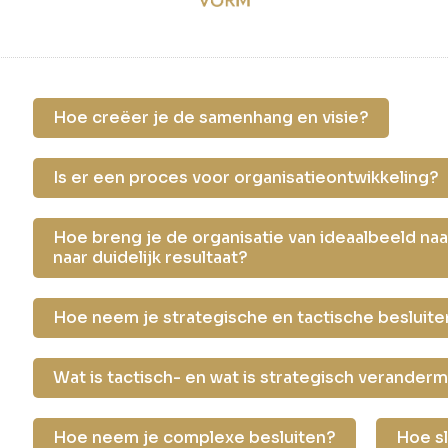
Hoe creëer je de samenhang en visie?
Is er een proces voor organisatieontwikkeling?
Hoe breng je de organisatie van ideaalbeeld naar
naar duidelijk resultaat?
Hoe neem je strategische en tactische besluite
Wat is tactisch- en wat is strategisch verand
Hoe neem je complexe besluiten?
Hoe sl