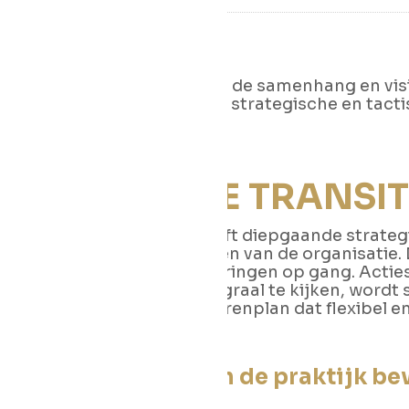
Door het definiëren van de samenhang en visie
de organisatie en welke strategische en tact
een duidelijk resultaat.
DUURZAME TRANSIT
De APK-Methodiek geeft diepgaande strategis
afzonderlijke onderdelen van de organisatie.
hele keten van veranderingen op gang. Acties
elkaar. Alleen door integraal te kijken, wordt s
een strategisch meerjarenplan dat flexibel 
We werken met in de praktijk b
filosofieën