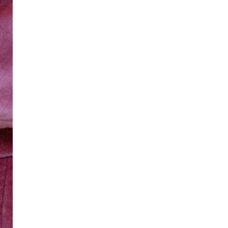
APK VOOR
Organi
Voor organisaties die inzicht will
visie, strategie, processen, de mens
resultaat.