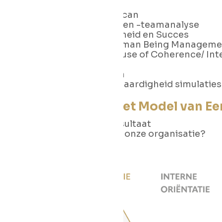
De APK-Business Scan
De APK individuele en -teamanalyse
Het model van Eenheid en Succes
De filosofie van Human Being Manageme
De filosofie van House of Coherence/ In
Deep Democracy
Systemisch werken
Simulatie (spel en vaardigheid simulaties
We werken met het Model van Ee
Van missie naar resultaat
Wat vraagt dat van onze organisatie?