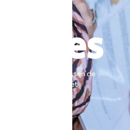
saties
en in de samenhang tussen de
en en het effect op het